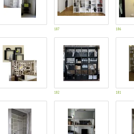
187
186
182
181