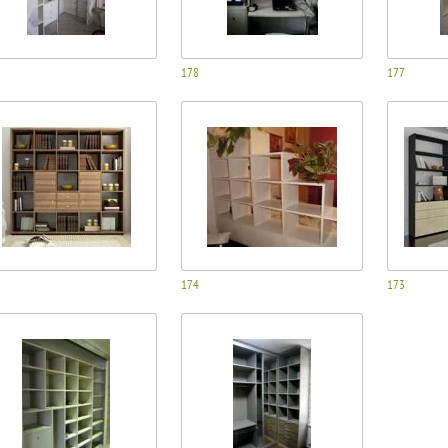
178
177
174
173