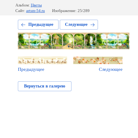
Альбом:
Цветы
Сайт:
artsm-54.ru
Изображение: 25/289
Предыдущее
Следующее
Предыдущее
Следующее
Вернуться в галерею